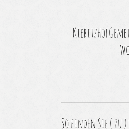
KiebitzHofGemei
Wo
So finden Sie ( zu )