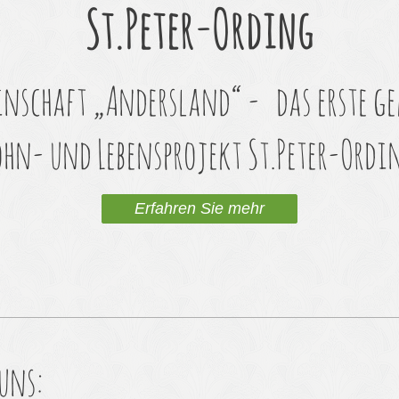
St.Peter-Ording
nschaft „Andersland“ - das erste g
hn- und Lebensprojekt St.Peter-Ordi
Erfahren Sie mehr
 uns: